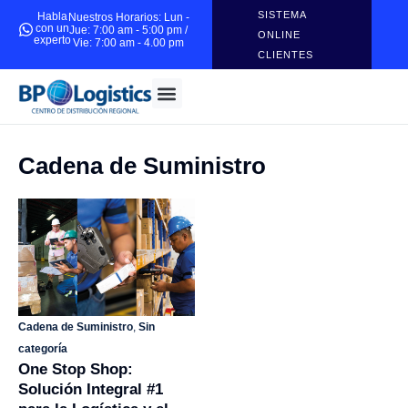
SISTEMA
Habla
Nuestros Horarios: Lun -
con un
Jue: 7:00 am - 5:00 pm /
ONLINE
experto
Vie: 7:00 am - 4.00 pm
CLIENTES
Cadena de Suministro
Cadena de Suministro
,
Sin
categoría
One Stop Shop:
Solución Integral #1