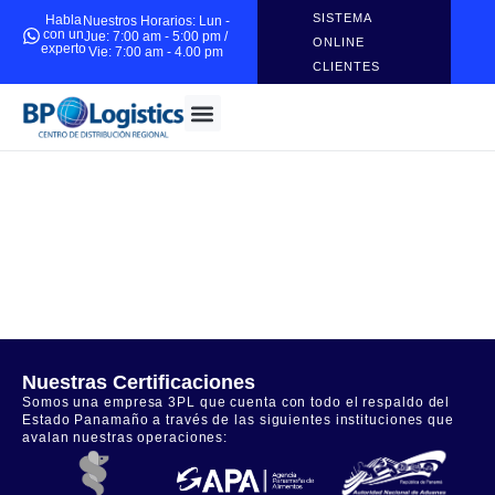
SISTEMA
Habla
Nuestros Horarios: Lun -
con un
Jue: 7:00 am - 5:00 pm /
ONLINE
experto
Vie: 7:00 am - 4.00 pm
CLIENTES
Nuestras Certificaciones
Somos una empresa 3PL que cuenta con todo el respaldo del
Estado Panamaño a través de las siguientes instituciones que
avalan nuestras operaciones: